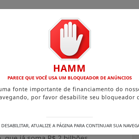
HAMM
COM ATUAÇÃO VOLTADA AO MUNICÍPIO
RECEITA FEDERAL 
PARECE QUE VOCÊ USA UM BLOQUEADOR DE ANÚNCIOS
 uma fonte importante de financiamento do noss
avegando, por favor desabilite seu bloqueador 
ora, Tesouro quer atrair
 DESABILITAR, ATUALIZE A PÁGINA PARA CONTINUAR SUA NAVEG
, que já soma R$ 2 bilhões