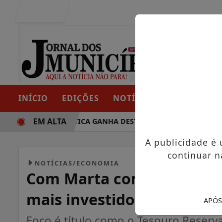
Entrar
INÍCIO
EDIÇÕES
NOTÍCIAS
CONTATO
EM ALTA
TRAJETÓRIA POLÍTICA GANHA DESTAQUE EM PORTO GRANDE 
A publicidade é
continuar n
NOTÍCIAS/ECONOMIA
Com Marta como embaixad
mais investidores
APÓS
Foco é título como o Tesouro Reserva