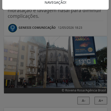
NAVEGAÇÃO!
Especialistas alertam para importância de
hidratação e lavagem nasal para diminuir
complicações.
GENESIS COMUNICAÇÃO
12/05/2026 18:23
© Rovena Rosa/Agência Brasil
A-
A+