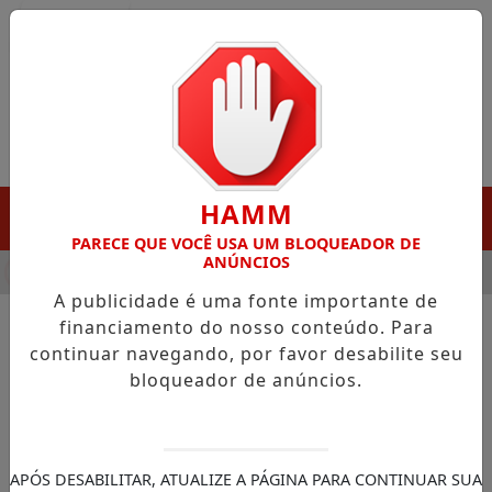
Entrar
HAMM
MENU
PARECE QUE VOCÊ USA UM BLOQUEADOR DE
ANÚNCIOS
A DESTAQUE EM PORTO GRANDE COM ATUAÇÃO VOLTADA AO M
A publicidade é uma fonte importante de
financiamento do nosso conteúdo. Para
continuar navegando, por favor desabilite seu
NOTÍCIAS/SAÚDE
bloqueador de anúncios.
Clima instável reduz defesas e
pode agravar crises
respiratórias
APÓS DESABILITAR, ATUALIZE A PÁGINA PARA CONTINUAR SUA