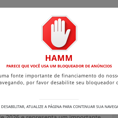
HAMM
OM ATUAÇÃO VOLTADA AO MUNICÍPIO
RECEITA FEDERAL A
PARECE QUE VOCÊ USA UM BLOQUEADOR DE ANÚNCIOS
 uma fonte importante de financiamento do noss
avegando, por favor desabilite seu bloqueador 
reche Maria Elizia e amplia
ntil no Amapá
 DESABILITAR, ATUALIZE A PÁGINA PARA CONTINUAR SUA NAVEG
de 2026 e representa um importante