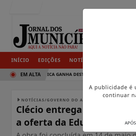
Entrar
INÍCIO
EDIÇÕES
NOTÍCIAS
CONTATO
EM ALTA
RAJETÓRIA POLÍTICA GANHA DESTAQUE EM PORTO GRANDE C
A publicidade é
continuar n
NOTÍCIAS/GOVERNO DO AMAPÁ
Clécio entrega chaves da C
a oferta da Educação Infa
APÓS
A obra foi concluída em 14 de maio 