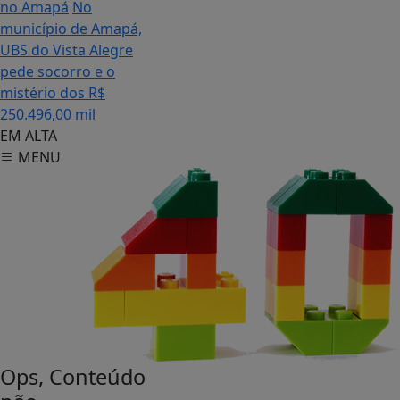
no Amapá
No
município de Amapá,
UBS do Vista Alegre
pede socorro e o
mistério dos R$
250.496,00 mil
EM ALTA
MENU
Ops, Conteúdo