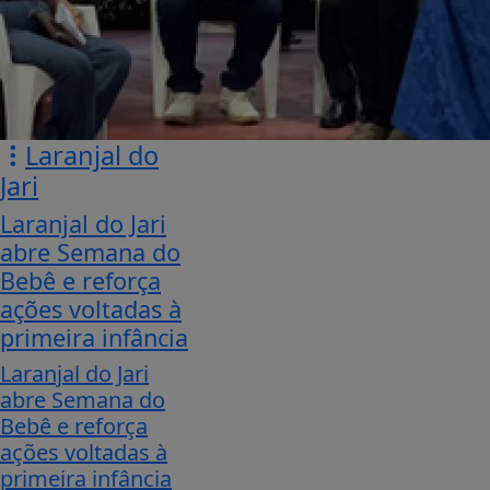
Laranjal do
Jari
Laranjal do Jari
abre Semana do
Bebê e reforça
ações voltadas à
primeira infância
Laranjal do Jari
abre Semana do
Bebê e reforça
ações voltadas à
primeira infância