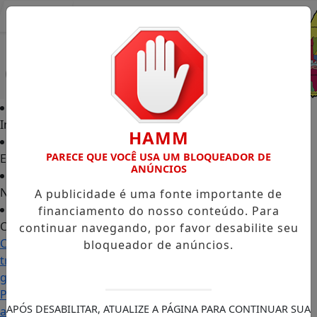
Entrar
Início
HAMM
PARECE QUE VOCÊ USA UM BLOQUEADOR DE
Edições
ANÚNCIOS
Notícias
A publicidade é uma fonte importante de
financiamento do nosso conteúdo. Para
Contato
continuar navegando, por favor desabilite seu
Carol Monteiro:
bloqueador de anúncios.
trajetória política
ganha destaque em
Porto Grande com
APÓS DESABILITAR, ATUALIZE A PÁGINA PARA CONTINUAR SUA
atuação voltada ao