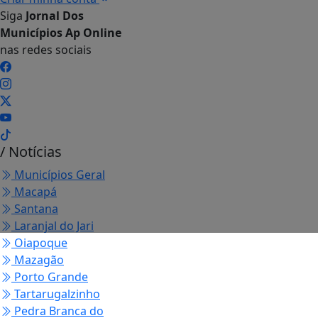
Siga
Jornal Dos
Municípios Ap Online
nas redes sociais
/ Notícias
Municípios Geral
Macapá
Santana
Laranjal do Jari
Oiapoque
Mazagão
Porto Grande
Tartarugalzinho
Pedra Branca do