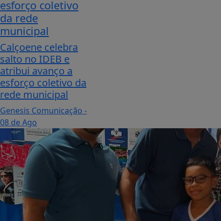
esforço coletivo
da rede
municipal
Calçoene celebra
salto no IDEB e
atribui avanço a
esforço coletivo da
rede municipal
Genesis Comunicação
-
08 de Ago