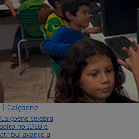
Calçoene
Calçoene celebra
salto no IDEB e
atribui avanço a