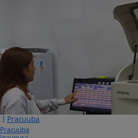
Pracuuba
Pracuúba
inaugura