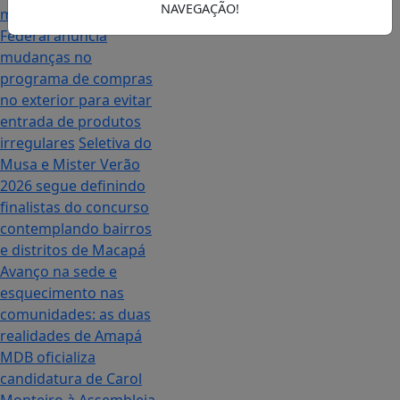
NAVEGAÇÃO!
município
Receita
Federal anuncia
mudanças no
programa de compras
no exterior para evitar
entrada de produtos
irregulares
Seletiva do
Musa e Mister Verão
2026 segue definindo
finalistas do concurso
contemplando bairros
e distritos de Macapá
Avanço na sede e
esquecimento nas
comunidades: as duas
realidades de Amapá
MDB oficializa
candidatura de Carol