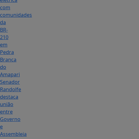
elétrica
com
comunidades
da
BR-
210
em
Pedra
Branca
do
Amapari
Senador
Randolfe
destaca
união
entre
Governo
e
Assembleia