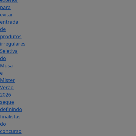
exterior
para
evitar
entrada
de
produtos
irregulares
Seletiva
do
Musa
e
Mister
Verão
2026
segue
definindo
finalistas
do
concurso