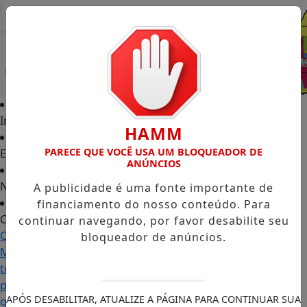
Entrar
Início
HAMM
PARECE QUE VOCÊ USA UM BLOQUEADOR DE
Edições
ANÚNCIOS
Notícias
A publicidade é uma fonte importante de
financiamento do nosso conteúdo. Para
Contato
continuar navegando, por favor desabilite seu
Carol
bloqueador de anúncios.
Monteiro:
trajetória
política
APÓS DESABILITAR, ATUALIZE A PÁGINA PARA CONTINUAR SUA
ganha