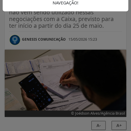
NAVEGAÇÃO!
Uso do saldo do FGTS no programa ainda
não vem sendo utilizado nessas
negociações com a Caixa, previsto para
ter início a partir do dia 25 de maio.
GENESIS COMUNICAÇÃO
15/05/2026 15:23
© Joédson Alves/Agência Brasil
A-
A+