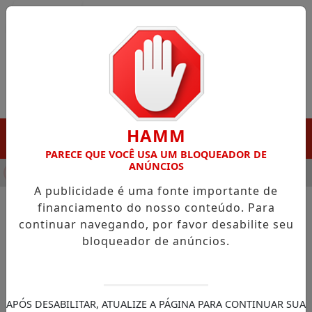
Entrar
HAMM
MENU
PARECE QUE VOCÊ USA UM BLOQUEADOR DE
ANÚNCIOS
HA DESTAQUE EM PORTO GRANDE COM ATUAÇÃO VOLTADA AO 
A publicidade é uma fonte importante de
financiamento do nosso conteúdo. Para
continuar navegando, por favor desabilite seu
NOTÍCIAS/ECONOMIA
bloqueador de anúncios.
Caixa já renegociou R$ 820
milhões no novo Desenrola
Brasil
APÓS DESABILITAR, ATUALIZE A PÁGINA PARA CONTINUAR SUA