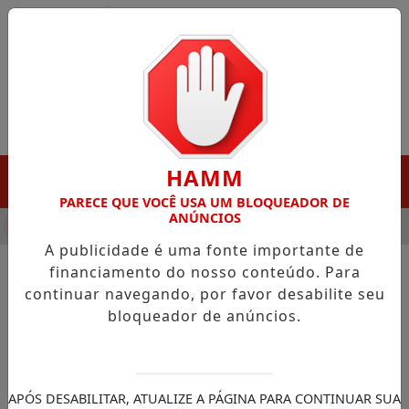
Entrar
HAMM
MENU
PARECE QUE VOCÊ USA UM BLOQUEADOR DE
ANÚNCIOS
HA DESTAQUE EM PORTO GRANDE COM ATUAÇÃO VOLTADA AO 
A publicidade é uma fonte importante de
financiamento do nosso conteúdo. Para
continuar navegando, por favor desabilite seu
NOTÍCIAS/ECONOMIA
bloqueador de anúncios.
Caixa começa a pagar Bolsa
Família de maio
Beneficiários de nove estados receberão o
APÓS DESABILITAR, ATUALIZE A PÁGINA PARA CONTINUAR SUA