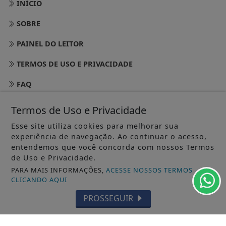
INÍCIO
SOBRE
PAINEL DO LEITOR
TERMOS DE USO E PRIVACIDADE
FAQ
CONTATO
Termos de Uso e Privacidade
Esse site utiliza cookies para melhorar sua
experiência de navegação. Ao continuar o acesso,
entendemos que você concorda com nossos Termos
de Uso e Privacidade.
PARA MAIS INFORMAÇÕES,
ACESSE NOSSOS TERMOS
CLICANDO AQUI
PROSSEGUIR