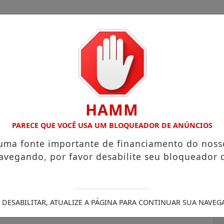
HAMM
OM ATUAÇÃO VOLTADA AO MUNICÍPIO
RECEITA FEDERAL A
PARECE QUE VOCÊ USA UM BLOQUEADOR DE ANÚNCIOS
 uma fonte importante de financiamento do noss
avegando, por favor desabilite seu bloqueador 
rodadas de negócios
estimentos voltados à
 DESABILITAR, ATUALIZE A PÁGINA PARA CONTINUAR SUA NAVEG