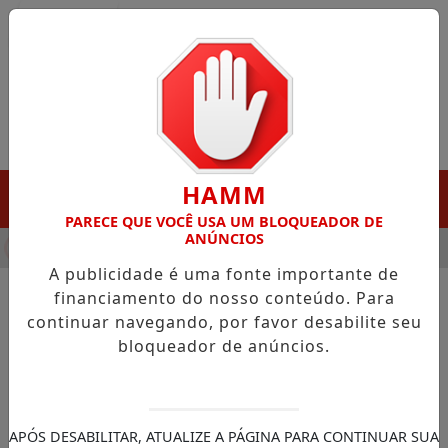
Entrar
HAMM
MENU
PARECE QUE VOCÊ USA UM BLOQUEADOR DE
ANÚNCIOS
HA DESTAQUE EM PORTO GRANDE COM ATUAÇÃO VOLTADA AO 
A publicidade é uma fonte importante de
financiamento do nosso conteúdo. Para
continuar navegando, por favor desabilite seu
NOTÍCIAS/POLÍTICOS EM FOCO
bloqueador de anúncios.
Demora do Ibama na Margem
Equatorial causa prejuízo de
R$ 4 milhões por dia, alerta
APÓS DESABILITAR, ATUALIZE A PÁGINA PARA CONTINUAR SUA