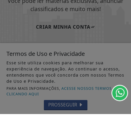
Você pode ler matérias exclusivas, anunciar
classificados e muito mais!
CRIAR MINHA CONTA
Termos de Uso e Privacidade
SIGA
JORNAL DOS MUNICÍPIOS AP ONLINE
NAS
Esse site utiliza cookies para melhorar sua
REDES SOCIAIS
experiência de navegação. Ao continuar o acesso,
entendemos que você concorda com nossos Termos
de Uso e Privacidade.
PARA MAIS INFORMAÇÕES,
ACESSE NOSSOS TERMOS
CLICANDO AQUI
/ NOTÍCIAS
PROSSEGUIR
MUNICÍPIOS GERAL
MACAPÁ
SANTANA