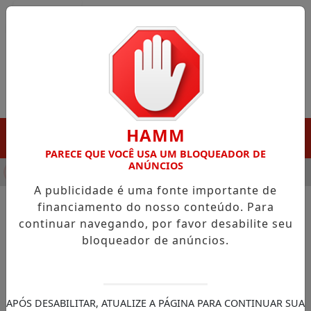
Entrar
HAMM
MENU
PARECE QUE VOCÊ USA UM BLOQUEADOR DE
ANÚNCIOS
NHA DESTAQUE EM PORTO GRANDE COM ATUAÇÃO VOLTADA AO
A publicidade é uma fonte importante de
financiamento do nosso conteúdo. Para
continuar navegando, por favor desabilite seu
NOTÍCIAS/POLÍTICOS EM FOCO
bloqueador de anúncios.
Acácio participa do
lançamento do Plano
Municipal de Turismo de
APÓS DESABILITAR, ATUALIZE A PÁGINA PARA CONTINUAR SUA